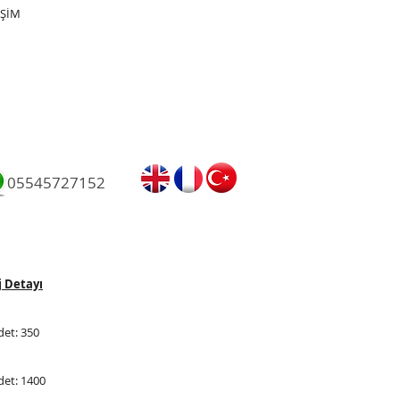
İŞİM
05545727152
 Detayı
Adet: 350
Adet: 1400