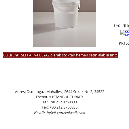
Ürün Tekn
KK150
Bu ürünü ŞEFFAF ve BEYAZ olarak stoktan hemen satın alabilirsiniz.
Adres: Osmangazi Mahallesi, 2644 Sokak No:3, 34522
Esenyurt ISTANBUL TURKEY
Tel: +90 212 8750933
Fax: +90 212 8750935
Email:
info@gurlekplastik.com