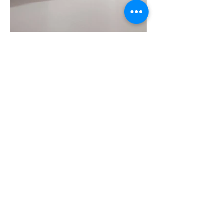
Fiche Technique du Produit
KK2000D en SPEC.pdf
Retourner au Cataloque
© 2015 by Gürlek Plastik
Adres: Osmangazi Mahallesi, 2644 Sokak
No:3, 34522 Esenyurt ISTANBUL TURKEY
Tel:
+90 212 8750933
Fax:
+90 212 8750935
Email:
info@gurlekplastik.com
A MEMBER OF